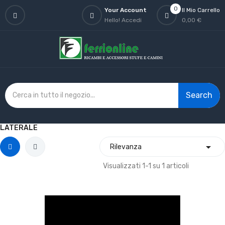
0
Your Account
Il Mio Carrello
Hello!
Accedi
0,00 €
Search
LATERALE

Rilevanza
Visualizzati 1-1 su 1 articoli