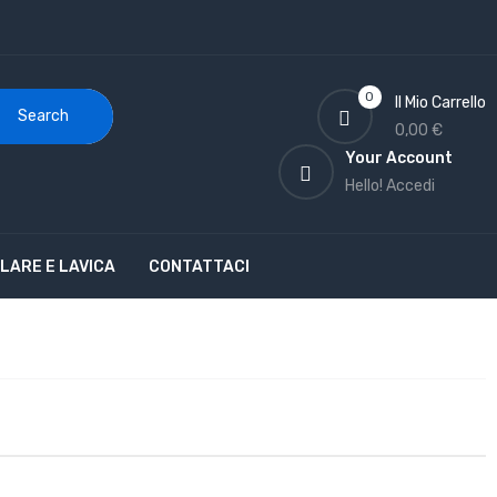
0
Il Mio Carrello
Search
0,00 €
Your Account
Hello!
Accedi
LARE E LAVICA
CONTATTACI