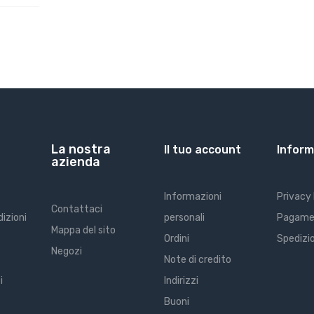
La nostra
Il tuo account
Inform
azienda
Informazioni
Privacy 
Contattaci
dizioni
personali
Pagame
Mappa del sito
Ordini
Spedizi
Negozi
Note di credito
i
Indirizzi
Buoni