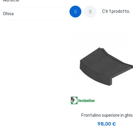
Alutec®
C'è 1 prodotto.
Ghisa
Frontalino superiore in ghis
AGGIUNGI AL CARRELLO
98,00 €