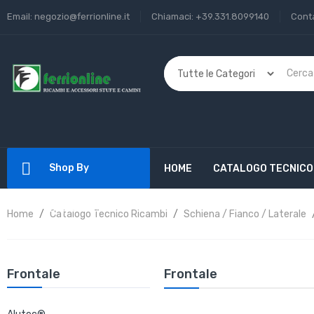
Email:
negozio@ferrionline.it
Chiamaci:
+39.331.8099140
Conta
Shop By
HOME
CATALOGO TECNICO
Department
Home
Catalogo Tecnico Ricambi
Schiena / Fianco / Laterale
Frontale
Frontale