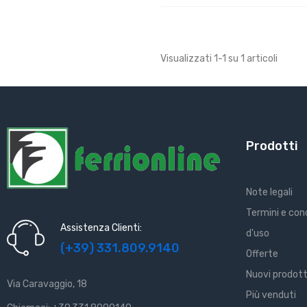
Visualizzati 1-1 su 1 articoli
Prodotti
Note legali
Termini e con
Assistenza Clienti:
d'uso
(+39) 331.809.9140
Offerte
Nuovi prodott
Via Caravaggio, 18
Più venduti