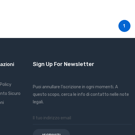
1
Sign Up For Newsletter
azioni
Policy
Puoi annullare l'iscrizione in ogni momenti. A
nto Sicuro
questo scopo, cerca le info di contatto nelle note
legali.
oni