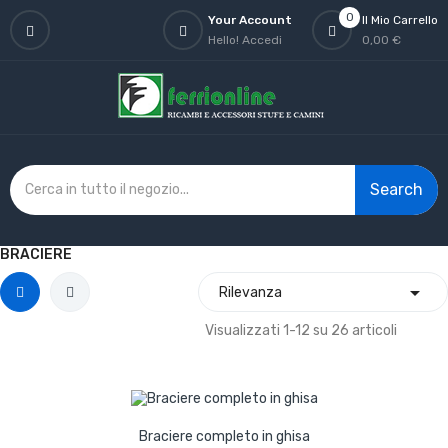
0
Your Account
Il Mio Carrello
Hello!
Accedi
0,00 €
Search
BRACIERE

Rilevanza
Visualizzati 1-12 su 26 articoli
Braciere completo in ghisa