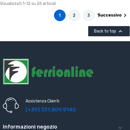
Visualizzati 1-12 su 26 articoli

Successivo
1
2
3

Back to top
Assistenza Clienti:
(+39) 331.809.9140
Informazioni negozio
