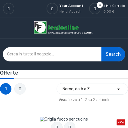
0
Your Account
Il Mio Carrello
Hello!
Accedi
0,00 €
Search
Offerte

Nome, da A a Z
Visualizzati 1-2 su 2 articoli
-7%